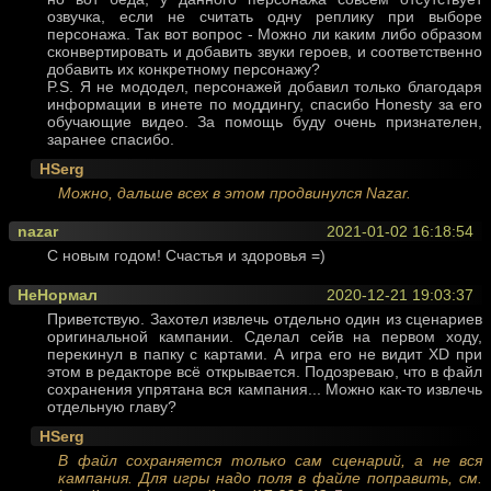
озвучка, если не считать одну реплику при выборе
персонажа. Так вот вопрос - Можно ли каким либо образом
сконвертировать и добавить звуки героев, и соответственно
добавить их конкретному персонажу?
P.S. Я не мододел, персонажей добавил только благодаря
информации в инете по моддингу, спасибо Honestу за его
обучающие видео. За помощь буду очень признателен,
заранее спасибо.
HSerg
Можно, дальше всех в этом продвинулся Nazar.
nazar
2021-01-02 16:18:54
C новым годом! Счастья и здоровья =)
НеНормал
2020-12-21 19:03:37
Приветствую. Захотел извлечь отдельно один из сценариев
оригинальной кампании. Сделал сейв на первом ходу,
перекинул в папку с картами. А игра его не видит XD при
этом в редакторе всё открывается. Подозреваю, что в файл
сохранения упрятана вся кампания... Можно как-то извлечь
отдельную главу?
HSerg
В файл сохраняется только сам сценарий, а не вся
кампания. Для игры надо поля в файле поправить, см.