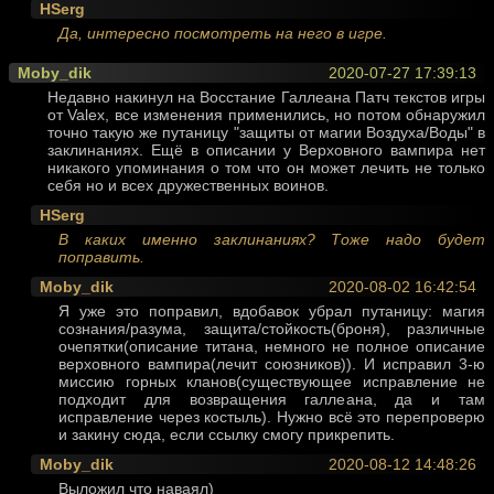
HSerg
Да, интересно посмотреть на него в игре.
Moby_dik
2020-07-27 17:39:13
Недавно накинул на Восстание Галлеана Патч текстов игры
от Valex, все изменения применились, но потом обнаружил
точно такую же путаницу "защиты от магии Воздуха/Воды" в
заклинаниях. Ещё в описании у Верховного вампира нет
никакого упоминания о том что он может лечить не только
себя но и всех дружественных воинов.
HSerg
В каких именно заклинаниях? Тоже надо будет
поправить.
Moby_dik
2020-08-02 16:42:54
Я уже это поправил, вдобавок убрал путаницу: магия
сознания/разума, защита/стойкость(броня), различные
очепятки(описание титана, немного не полное описание
верховного вампира(лечит союзников)). И исправил 3-ю
миссию горных кланов(существующее исправление не
подходит для возвращения галлеана, да и там
исправление через костыль). Нужно всё это перепроверю
и закину сюда, если ссылку смогу прикрепить.
Moby_dik
2020-08-12 14:48:26
Выложил что наваял)