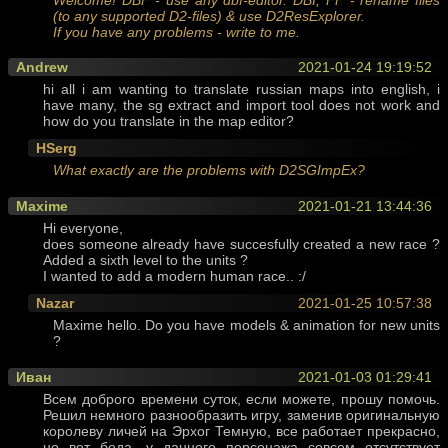
(to any supported D2-files) & use D2ResExplorer.
If you have any problems - write to me.
Andrew
2021-01-24 19:19:52
hi all i am wanting to translate russian maps into english, i
have many, the sg extract and import tool does not work and
how do you translate in the map editor?
HSerg
What exactly are the problems with D2SGImpEx?
Maxime
2021-01-21 13:44:36
Hi everyone,
does someone already have succesfully created a new race ?
Added a sixth level to the units ?
I wanted to add a modern human race.. :/
Nazar
2021-01-25 10:57:38
Maxime hello. Do you have models & animation for new units
?
Иван
2021-01-03 01:29:41
Всем доброго времени суток, если можете, прошу помочь.
Решил немного разнообразить игру, заменив оригинальную
королеву личей на Эрхог Темную, все работает прекрасно,
но вот беда, у данного персонажа совсем отсутствует