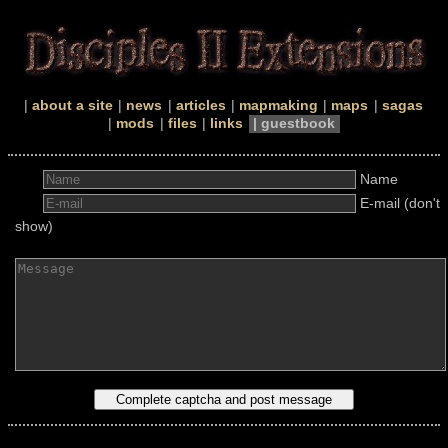
about a site
news
articles
mapmaking
maps
sagas
mods
files
links
guestbook
Name
E-mail (don't
show)