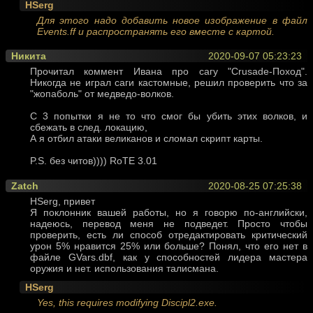
HSerg
Для этого надо добавить новое изображение в файл
Events.ff и распространять его вместе с картой.
Никита
2020-09-07 05:23:23
Прочитал коммент Ивана про сагу "Crusade-Поход".
Никогда не играл саги кастомные, решил проверить что за
"жопаболь" от медведо-волков.
С 3 попытки я не то что смог бы убить этих волков, и
сбежать в след. локацию,
А я отбил атаки великанов и сломал скрипт карты.
P.S. без читов)))) RoTE 3.01
Zatch
2020-08-25 07:25:38
HSerg, привет
Я поклонник вашей работы, но я говорю по-английски,
надеюсь, перевод меня не подведет. Просто чтобы
проверить, есть ли способ отредактировать критический
урон 5% нравится 25% или больше? Понял, что его нет в
файле GVars.dbf, как у способностей лидера мастера
оружия и нет. использования талисмана.
HSerg
Yes, this requires modifying Discipl2.exe.