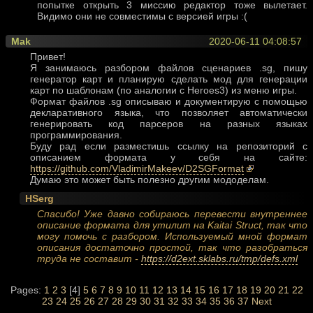
попытке открыть 3 миссию редактор тоже вылетает.
Видимо они не совместимы с версией игры :(
Mak
2020-06-11 04:08:57
Привет!
Я занимаюсь разбором файлов сценариев .sg, пишу
генератор карт и планирую сделать мод для генерации
карт по шаблонам (по аналогии с Heroes3) из меню игры.
Формат файлов .sg описываю и документирую с помощью
декларативного языка, что позволяет автоматически
генерировать код парсеров на разных языках
программирования.
Буду рад если разместишь ссылку на репозиторий с
описанием формата у себя на сайте:
https://github.com/VladimirMakeev/D2SGFormat
Думаю это может быть полезно другим мододелам.
HSerg
Спасибо! Уже давно собираюсь перевести внутреннее
описание формата для утилит на Kaitai Struct, так что
могу помочь с разбором. Используемый мной формат
описания достаточно простой, так что разобраться
труда не составит -
https://d2ext.sklabs.ru/tmp/defs.xml
Pages:
1
2
3
[4]
5
6
7
8
9
10
11
12
13
14
15
16
17
18
19
20
21
22
23
24
25
26
27
28
29
30
31
32
33
34
35
36
37
Next