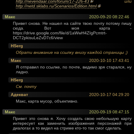
http://nevendaar.com/forum/17-226-43
или
http://netd.sklabs.ru/Scenarios/Edition.html
Макс
2020-09-20 08:22:46
Привет снова. Не нашел на сайте твою почту потому пишу
сюда. Вот моя карта -
https://drive.google.com/file/d/1aWwH4ZIgPcmtrt-
DCT2pkisuLeZvD7c6/view
HSerg
Обрати внимание на ссылку внизу каждой страницы ;)
Макс
2020-10-10 17:43:41
Я отправил по ссылке, по почте, видимо зря старался, ну
ладно.
HSerg
См. почту
Адекват
2020-10-17 04:29:20
Макс, карта мусор, объективно.
Макс
2020-09-19 08:47:15
Привет это снова я. Хочу создать свою небольшую карту
интересует как заменить изображения персонажей при
диалогах а то видел на стриме кто-то так смог сделать.