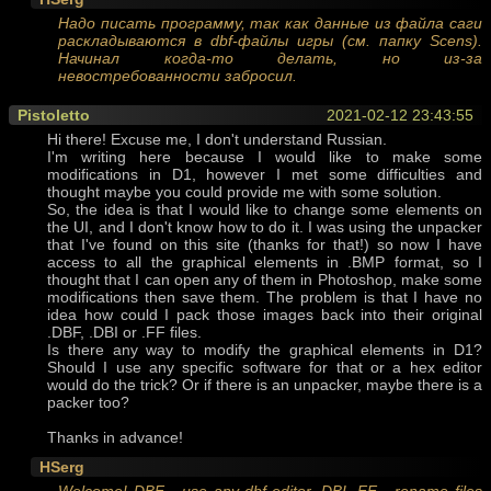
Надо писать программу, так как данные из файла саги
раскладываются в dbf-файлы игры (см. папку Scens).
Начинал когда-то делать, но из-за
невостребованности забросил.
Pistoletto
2021-02-12 23:43:55
Hi there! Excuse me, I don't understand Russian.
I'm writing here because I would like to make some
modifications in D1, however I met some difficulties and
thought maybe you could provide me with some solution.
So, the idea is that I would like to change some elements on
the UI, and I don't know how to do it. I was using the unpacker
that I've found on this site (thanks for that!) so now I have
access to all the graphical elements in .BMP format, so I
thought that I can open any of them in Photoshop, make some
modifications then save them. The problem is that I have no
idea how could I pack those images back into their original
.DBF, .DBI or .FF files.
Is there any way to modify the graphical elements in D1?
Should I use any specific software for that or a hex editor
would do the trick? Or if there is an unpacker, maybe there is a
packer too?
Thanks in advance!
HSerg
Welcome! DBF - use any dbf-editor. DBI, FF - rename files