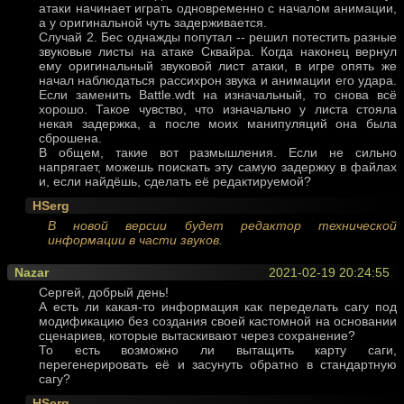
атаки начинает играть одновременно с началом анимации,
а у оригинальной чуть задерживается.
Случай 2. Бес однажды попутал -- решил потестить разные
звуковые листы на атаке Сквайра. Когда наконец вернул
ему оригинальный звуковой лист атаки, в игре опять же
начал наблюдаться рассихрон звука и анимации его удара.
Если заменить Battle.wdt на изначальный, то снова всё
хорошо. Такое чувство, что изначально у листа стояла
некая задержка, а после моих манипуляций она была
сброшена.
В общем, такие вот размышления. Если не сильно
напрягает, можешь поискать эту самую задержку в файлах
и, если найдёшь, сделать её редактируемой?
HSerg
В новой версии будет редактор технической
информации в части звуков.
Nazar
2021-02-19 20:24:55
Сергей, добрый день!
А есть ли какая-то информация как переделать сагу под
модификацию без создания своей кастомной на основании
сценариев, которые вытаскивают через сохранение?
То есть возможно ли вытащить карту саги,
перегенерировать её и засунуть обратно в стандартную
сагу?
HSerg