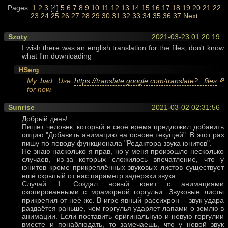
Pages:
1
2
3
[4]
5
6
7
8
9
10
11
12
13
14
15
16
17
18
19
20
21
22
23
24
25
26
27
28
29
30
31
32
33
34
35
36
37
Next
Szoty
2021-03-23 01:20:19
I wish there was an english translation for the files, don't know
what I'm downloading
HSerg
My bad. Use
https://translate.google.com/translate?...files
for now.
Sunrise
2021-03-02 02:31:56
Добрый день!
Пишет человек, который в своё время предложил добавить
опцию "Добавить анимацию на основе текущей". В этот раз
пишу по поводу функционала "Редактора звука юнитов".
Не знаю насколько я прав, но у меня произошло несколько
случаев, из-за которых сложилось впечатление, что у
юнитов кроме прикреплённых звуковых листов существует
ешё скрытый от нас параметр задержки звука.
Случай 1. Создал новый юнит с анимациями
скопированными с мраморной горгульи. Звуковые листы
прикрепил от неё же. В игре явный рассихрон -- звук удара
раздаётся раньше, чем горгулья ударяет лапами о землю в
анимации. Если поставить оригинальную и новую горгулии
вместе и понаблюдать, то замечаешь, что у новой звук