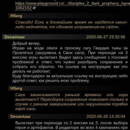
https://www.playground.ru/.../disciples_2_dark_prophecy_ispra
1062152
HSerg
Спасибо! Если в ближайшее время не найдётся каких-
либо недочётов, то обновлю исправления на сайте.
Devantaar
2020-06-27 23:32:06
Добрый вечер.
Играю на моде сёмги и прохожу сагу Гвардия тьмы за
Проклятых (загружена в Свои саги). При переходе на 3
миссию игры вылетает. Видел здесь сообщения с похожей
проблемой и ответ, что нужно разобрать сохранение и
собрать его обратно. Но ссылка на инструкцию как это
делать не работает.
Буду благодарен за актуальную ссылку на инструкцию либо
другой совет, как решить мою проблему.
HSerg
Сага заканчивается раньше времени или игра
вылетает? Пересборка сохранения помогает только в
случае с ранним завершением или нарушением порядка
карт саги.
Devantaar
2020-06-28 14:38:04
Вылетает при переходе со 2 миссии на 3, после выбора
героя и артефактов. В редакторе во всех 4 кампаниях при