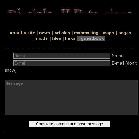
about a site
news
articles
mapmaking
maps
sagas
mods
files
links
guestbook
Name
E-mail (don't
show)