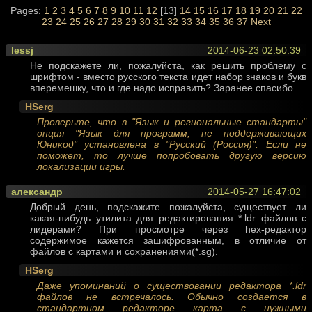
Pages:
1
2
3
4
5
6
7
8
9
10
11
12
[13]
14
15
16
17
18
19
20
21
22
23
24
25
26
27
28
29
30
31
32
33
34
35
36
37
Next
lessj
2014-06-23 02:50:39
Не подскажете ли, пожалуйста, как решить проблему с
шрифтом - вместо русского текста идет набор знаков и букв
вперемешку, что и где надо исправить? Заранее спасибо
HSerg
Проверьте, что в "Язык и региональные стандарты"
опция "Язык для программ, не поддерживающих
Юникод" установлена в "Русский (Россия)". Если не
поможет, то лучше попробовать другую версию
локализации игры.
александр
2014-05-27 16:47:02
Добрый день, подскажите пожалуйста, существует ли
какая-нибудь утилита для редактирования *.ldr файлов с
лидерами? При просмотре через hex-редактор
содержимое кажется зашифрованным, в отличие от
файлов с картами и сохранениями(*.sg).
HSerg
Даже упоминаний о существовании редактора *.ldr
файлов не встречалось. Обычно создается в
стандартном редакторе карта с нужными