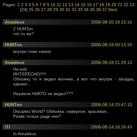
Pages:
1
2
3
4
5
6
7
8
9
10
11
12
13
14
15
16
17
18
19
20
21
22
23
[24]
25
26
27
28
29
30
31
32
33
34
35
36
37
Next
Amadeus
2006-08-20 18:15:16
2 HUNTon
что то же?
HUNTon
2006-08-19 00:13:20
внутри тоже самое.
Amadeus
2006-08-18 21:29:13
На кой...
ИНТЕРЕСНО!!!!!
Обложку то я видел воочию, а вот что внутри - загадка,
однако...
Неужели НИКТО не видел???
HUNTon
2006-08-14 23:47:10
Disciples World? Обложка, наверное, красивая...
Разве только ради нее?
iTi
2006-08-14 16:26:43
to Amadeus