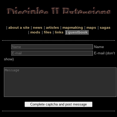
about a site
news
articles
mapmaking
maps
sagas
mods
files
links
guestbook
Name
E-mail (don't
show)