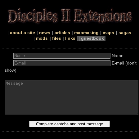
about a site
news
articles
mapmaking
maps
sagas
mods
files
links
guestbook
Name
E-mail (don't
show)