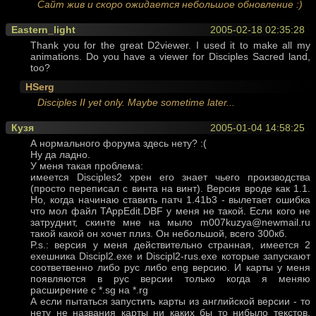
Сайт жив и скоро ожидается небольшое обновление :)
Eastern_light
2005-02-18 02:35:28
Thank you for the great D2viewer. I used it to make all my
animations. Do you have a viewer for Disciples Sacred land,
too?
HSerg
Disciples II yet only. Maybe sometime later...
Кузя
2005-01-04 14:58:25
А нормального форума здесь нету? :(
Ну да ладно.
У меня такая проблема:
имеется Disciples2 хрен его знает чьего производства
(просто переписал с винта на винт). Версия вроде как 1.1.
Но, когда начинаю ставить патч 1.41b3 - вылетает ошибка
что мол файл TAppEdit.DBF у меня не такой. Если кого не
затруднит, скинте мне на мыло m007kuzya@newmail.ru
такой какой он хочет плиз. Он небольшой, всего 300кб.
P.s.: версия у меня действительно странная, имеется 2
exeшника Discipl2.exe и Discipl2-rus.exe которые запускают
соответвенно либо рус либо eng версию. И карты у меня
появляются в рус версии только когда я меняю
расширение с *.sg на *.rg
А если пытаться запустить карты из английской версии - то
нету не названия карты ни каких бы то нибыло текстов.