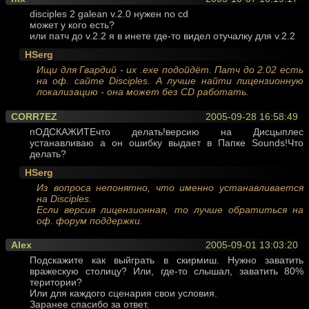
disciples 2 galean v.2.0 нужен no cd
может у кого есть?
или патч до v.2.2 я в инете где-то видел отучалку для v.2.2
HSerg
Ищи для Гвардий - их .exe подойдёт. Патч до 2.02 есть
на оф. сайте Disciples. А лучше найти лицензионную
локализацию - она может без CD работать.
CORR7EZ
2005-09-28 16:58:49
пОДСКАЖИТЕчто делать!версию на Дисцыплес
устанавливаю а он ошибку выдает в Папке Sounds!Что
делать?
HSerg
Из вопроса непонятно, что именно устанавливается
на Disciples.
Если версия лицензионная, то лучше обратиться на
оф. форум поддержки.
Alex
2005-09-01 13:03:20
Подскажите как выйграть в скирмиш. Нужно заватить
вражескую столицу? Или, где-то слышал, заватить 80%
територии?
Или для каждого сценария свои условия.
Заранее спасибо за ответ.