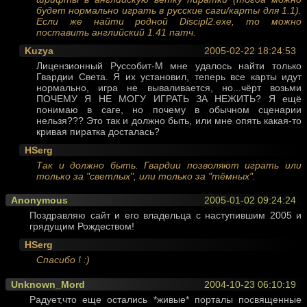
будет нормально играть в русские саги/карты для 1.1).
Если же найти родной Discipl2.exe, то можно
поставить английский 1.41 патч.
Kuzya
2005-02-22 18:24:53
Лицензионный Руссобит-М мне удалось найти только
Гвардии Света. Я их установил, теперь все карты идут
нормально, игра не вываливается, но...чёрт возьми
ПОЧЕМУ Я НЕ МОГУ ИГРАТЬ ЗА НЕЖИТЬ? Я ещё
понимаю в саге, но почему в обычном сценарии
нельзя??? Это так и должно быть, или мне опять какая-то
кривая пиратка досталась?
HSerg
Так и должно быть. Гвардии позволяют играть или
только за "светлых", или только за "тёмных".
Anonymous
2005-01-02 09:24:24
Поздравляю сайт и его владельца с наступившим 2005 и
грядущим Рождеством!
HSerg
Спасибо ! :)
Unknown_Mord
2004-10-23 06:10:19
Радует,что еще остались *живые* порталы посвященные