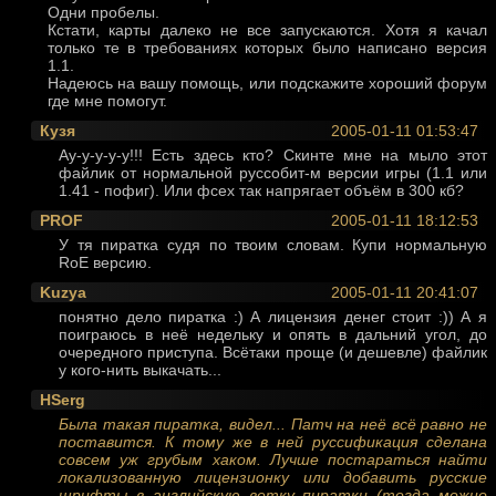
Одни пробелы.
Кстати, карты далеко не все запускаются. Хотя я качал
только те в требованиях которых было написано версия
1.1.
Надеюсь на вашу помощь, или подскажите хороший форум
где мне помогут.
Кузя
2005-01-11 01:53:47
Ау-у-у-у-у!!! Есть здесь кто? Скинте мне на мыло этот
файлик от нормальной руссобит-м версии игры (1.1 или
1.41 - пофиг). Или фсех так напрягает объём в 300 кб?
PROF
2005-01-11 18:12:53
У тя пиратка судя по твоим словам. Купи нормальную
RoE версию.
Kuzya
2005-01-11 20:41:07
понятно дело пиратка :) А лицензия денег стоит :)) А я
поиграюсь в неё недельку и опять в дальний угол, до
очередного приступа. Всётаки проще (и дешевле) файлик
у кого-нить выкачать...
HSerg
Была такая пиратка, видел... Патч на неё всё равно не
поставится. К тому же в ней руссификация сделана
совсем уж грубым хаком. Лучше постараться найти
локализованную лицензионку или добавить русские
шрифты в английскую ветку пиратки (тогда можно