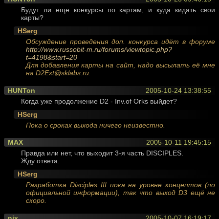
Будут ли еще конкурсы по картам, и куда кидать свои
карты?
HSerg
Обсуждение проведения доп. конкурса идёт в форуме
http://www.russobit-m.ru/forums/viewtopic.php?
t=4198&start=20
Для добавления карты на сайт, надо высылать её мне
на D2Ext@sklabs.ru.
HUNTon
2005-10-24 13:38:55
Когда уже продолжение D2 - Inv.of Orks выйдет?
HSerg
Пока о сроках выхода ничего неизвестно.
MAX
2005-10-11 19:45:15
Правда или нет, что выходит 3-я часть DISCIPLES.
Жду ответа.
HSerg
Разработка Disciples III пока на уровне концептов (по
официальной информации), так что выход D3 ещё не
скоро.
nix
2005-10-07 16:19:17