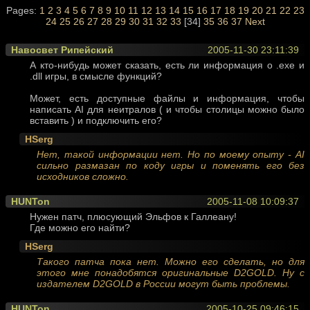
Pages:
1
2
3
4
5
6
7
8
9
10
11
12
13
14
15
16
17
18
19
20
21
22
23
24
25
26
27
28
29
30
31
32
33
[34]
35
36
37
Next
Навосвет Рипейский
2005-11-30 23:11:39
А кто-нибудь может сказать, есть ли информация о .exe и
.dll игры, в смысле функций?
Может, есть доступные файлы и информация, чтобы
написать AI для неитралов ( и чтобы столицы можно было
вставить ) и подключить его?
HSerg
Нет, такой информации нет. Но по моему опыту - AI
сильно размазан по коду игры и поменять его без
исходников сложно.
HUNTon
2005-11-08 10:09:37
Нужен патч, плюсующий Эльфов к Галлеану!
Где можно его найти?
HSerg
Такого патча пока нет. Можно его сделать, но для
этого мне понадобятся оригинальные D2GOLD. Ну c
издателем D2GOLD в России могут быть проблемы.
HUNTon
2005-10-25 09:46:15