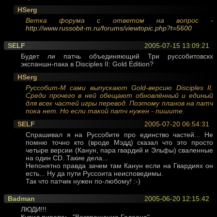
HSerg
Ветка форума с ответом на вопрос -
http://www.russobit-m.ru/forums/viewtopic.php?t=5600
SELF
2005-07-15 13:09:21
Будет ли патчь объединяющий Три руссобитовскх
экспаншн-пака в Disciples II: Gold Edition?
HSerg
Руссобит-М сами выпускают Gold-версию Disciples II.
Среди прочего в ней обещают обновлённый и единый
для всех частей игры перевод. Поэтому планов на патч
пока нет. Но если такой патч нужен - пишите.
SELF
2005-07-20 06:54:31
Спрашивал я на Руссобите про единство частей... Не
помню точно кто (вроде Мэдд) сказал что это просто
четыре версии (Канун, пара гвардий и Эльфы) сваленные
на один CD. Такие дела...
Непонятно правда зачем там Канун если на Гвардиях он
есть... Ну да пути Руссоита неисповедимы.
Так что патчик нужен по-любому! :-)
Badman
2005-06-20 12:15:42
ЛЮДИ!!!
Купил пиратку - "Возвращение Галеана"