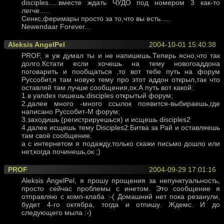
disciples.....вместе ждать ЧУДО под номером 3 как-то
легче.....
Сенкс,феримары просто за то,что вы есть.....
Newendaar Forever...
Aleksis AngelPel
2004-10-01 15:40:38
PROF, я уж думал ты и не напишешь.Теперь ясно,что так
долго.Кстати если хочешь на тему новогоаддона
поговарить и пообщаться ,то вот тебе путь на форум
Руссобит,я там новую тему про этот аддон открыл,так что
оставляй там лучше сообщения,ок.А путь вот какой:
1.в yandex пишешь:disciples открытый форум;
2.далее много -много ссылок появится-выбираешь,где
написано Руссобит-М форум;
3.заходишь (регистрируешься) и исщешь disciples2
4.далее исщешь тему Disciples2:Битва за Рай и оставляешь
там своё сообщение.
а с интернетом я подажду,только скажи письмо дошло или
нет,когда починешь,ок ;)
PROF
2004-09-29 17:01:16
Aleksis AngelPel, я прошу прощения за непунктуальность,
просто сейчас проблемы с инетом. Это сообщение я
отправляю с комп-клаба :-( Домашний нет пока резанули,
будет 4-го октябра, тогда и отпишу. Ждемс. И до
следующего мыла :-)