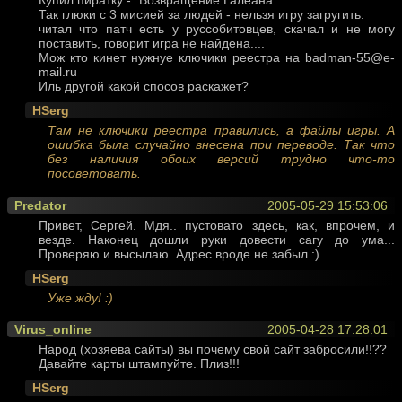
Так глюки с 3 мисией за людей - нельзя игру загругить.
читал что патч есть у руссобитовцев, скачал и не могу
поставить, говорит игра не найдена....
Мож кто кинет нужнуе ключики реестра на badman-55@e-
mail.ru
Иль другой какой спосов раскажет?
HSerg
Там не ключики реестра правились, а файлы игры. А
ошибка была случайно внесена при переводе. Так что
без наличия обоих версий трудно что-то
посоветовать.
Predator
2005-05-29 15:53:06
Привет, Сергей. Мдя.. пустовато здесь, как, впрочем, и
везде. Наконец дошли руки довести сагу до ума...
Проверяю и высылаю. Адрес вроде не забыл :)
HSerg
Уже жду! :)
Virus_online
2005-04-28 17:28:01
Народ (хозяева сайты) вы почему свой сайт забросили!!??
Давайте карты штампуйте. Плиз!!!
HSerg