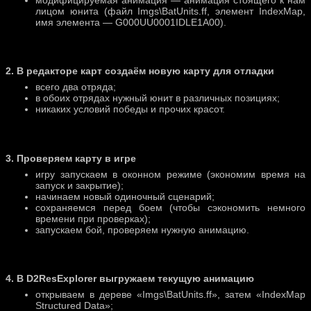
лицом юнита (файл Imgs\BatUnits.ff, элемент IndexMap,
имя элемента — G000UU0001IDLE1A00).
2. В редакторе карт создаём новую карту для отладки
всего два отряда;
в обоих отрядах нужный юнит в различных позициях;
никаких условий победы и прочих красот.
3. Проверяем карту в игре
игру запускаем в оконном режиме (экономим время на
запуск и закрытие);
начинаем новый одиночный сценарий;
сохраняемся перед боем (чтобы сэкономить немного
времени при проверках);
запускаем бой, проверяем нужную анимацию.
4. В D2ResExplorer выгружаем текущую анимацию
открываем в дереве «Imgs\BatUnits.ff», затем «IndexMap
Structured Data»;