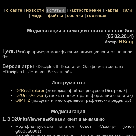
о сайте
новости
статьи
картостроение
карты
саги
моды
файлы
ссылки
гостевая
Модификация анимации юнита на поле боя
(05.02.2014)
HSerg
Автор:
Цель
Разбор примера модификации анимации юнитов на поле
боя.
Версия игры
«Disciples II: Восстание Эльфов» из состава
«Disciples II. Летопись Вселенной».
Инструменты
D2ResExplorer
(менеджер файлов ресурсов Disciples 2)
D2UnitsViewer
(утилита просмотра информации о юнитах)
GIMP 2
(мощный и многоцелевой графический редактор)
Модификация
1. В D2UnitsViewer выбираем юнит и анимацию
модифицируемым юнитом будет «Сквайр» (ключ
g000uu0001);
модифицируемая анимация — анимация стоящего к нам