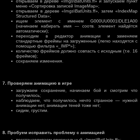
открываем в дереве «Imgs\BatUnits.ff» и запускаем пункт
меню «Сортировка записей ImageMap»;
открываем в дереве «Imgs\BatUnits.ff», затем «IndexMap
Structured Data»;
ищем элемент с именем G000UU0001IDLE1A00
(начинаем набирать имя — соотв. элемент найдётся
автоматически);
переходим в редактор анимации и заменяем
стандартные фреймы на загруженные (легко находятся с
помощью фильтра «_IMP*»);
количество фреймов должно совпасть с исходным (т.е. 16
фреймов);
сохраняем изменения.
7. Проверяем анимацию в игре
загружаем сохранение, начинаем бой и смотрим что
получилось;
наблюдаем, что получилось нечто странное — нужной
анимации нет, анимации теней тоже нет;
сидим, грустим.
8. Пробуем исправить проблему с анимацией
восстанавливаем оригинальный «Imgs\BatUnits.ff»;