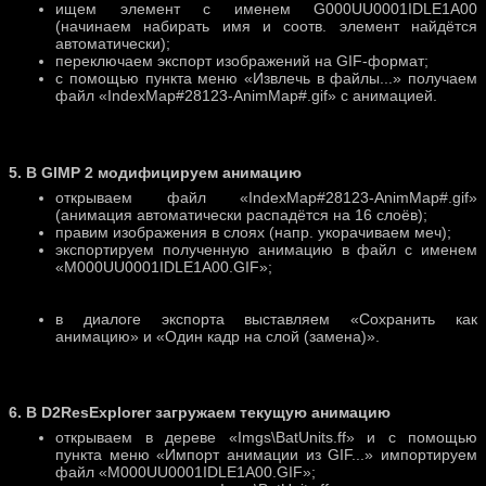
ищем элемент с именем G000UU0001IDLE1A00
(начинаем набирать имя и соотв. элемент найдётся
автоматически);
переключаем экспорт изображений на GIF-формат;
с помощью пункта меню «Извлечь в файлы...» получаем
файл «IndexMap#28123-AnimMap#.gif» с анимацией.
5. В GIMP 2 модифицируем анимацию
открываем файл «IndexMap#28123-AnimMap#.gif»
(анимация автоматически распадётся на 16 слоёв);
правим изображения в слоях (напр. укорачиваем меч);
экспортируем полученную анимацию в файл с именем
«M000UU0001IDLE1A00.GIF»;
в диалоге экспорта выставляем «Сохранить как
анимацию» и «Один кадр на слой (замена)».
6. В D2ResExplorer загружаем текущую анимацию
открываем в дереве «Imgs\BatUnits.ff» и с помощью
пункта меню «Импорт анимации из GIF...» импортируем
файл «M000UU0001IDLE1A00.GIF»;