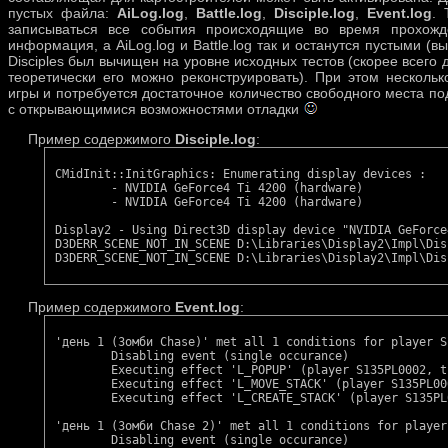
пустых файла:
AiLog.log
,
Battle.log
,
Disciple.log
,
Event.log
. 
записываться все события происходящие во время прохожден
информация, а AiLog.log и Battle.log так и останутся пустыми (
Disciples был вычищен на уровне исходных тестов (скорее всего
теоретически его можно реконструировать). При этом несколь
игры и потребуется достаточное количество свободного места по
с открывающимися возможностями отладки
Пример содержимого
Disciple.log
:
CMidInit::InitGraphics: Enumerating display devices :

        - NVIDIA GeForce4 Ti 4200 (hardware)

        - NVIDIA GeForce4 Ti 4200 (hardware)

Display2 - Using Direct3D display device "NVIDIA GeForce
D3DERR_SCENE_NOT_IN_SCENE D:\Libraries\Display2\Impl\Dis
Пример содержимого
Event.log
:
'день 1 (Зомби Chase)' met all 1 conditions for player S1
        Disabling event (single occurance)

        Executing effect 'L_POPUP' (player S135PL0002, t
        Executing effect 'L_MOVE_STACK' (player S135PL00
        Executing effect 'L_CREATE_STACK' (player S135PL
'день 1 (Зомби Chase 2)' met all 1 conditions for player
        Disabling event (single occurance)
