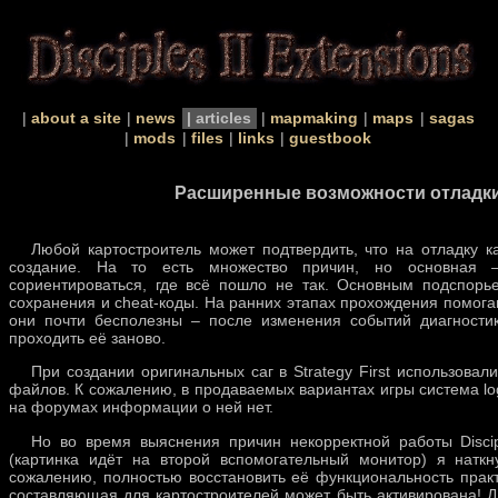
about a site
news
articles
mapmaking
maps
sagas
mods
files
links
guestbook
Расширенные возможности отладки кар
Любой картостроитель может подтвердить, что на отладку 
создание. На то есть множество причин, но основная –
сориентироваться, где всё пошло не так. Основным подспор
сохранения и cheat-коды. На ранних этапах прохождения помог
они почти бесполезны – после изменения событий диагности
проходить её заново.
При создании оригинальных саг в Strategy First использовал
файлов. К сожалению, в продаваемых вариантах игры система lo
на форумах информации о ней нет.
Но во время выяснения причин некорректной работы Discip
(картинка идёт на второй вспомогательный монитор) я наткн
сожалению, полностью восстановить её функциональность прак
составляющая для картостроителей может быть активирована! Дл