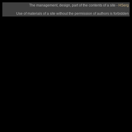
The management, design, part of the contents of a site -
HSerg
Use of materials of a site without the permission of authors is forbidden